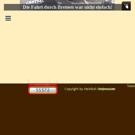
Die Fahrt durch Bremen war nicht einfach!
Menü überspringen
Sams
Zurück zum Seiteninhalt