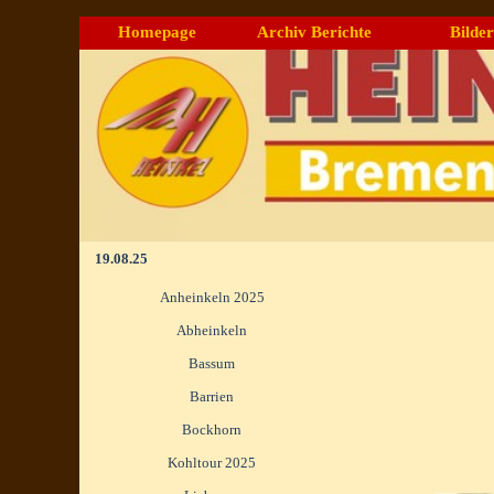
Direkt zum Seiteninhalt
Homepage
Archiv Berichte
Bilder
▼
19.08.25
Menü überspringen
Anheinkeln 2025
Abheinkeln
Bassum
Barrien
Bockhorn
Kohltour 2025