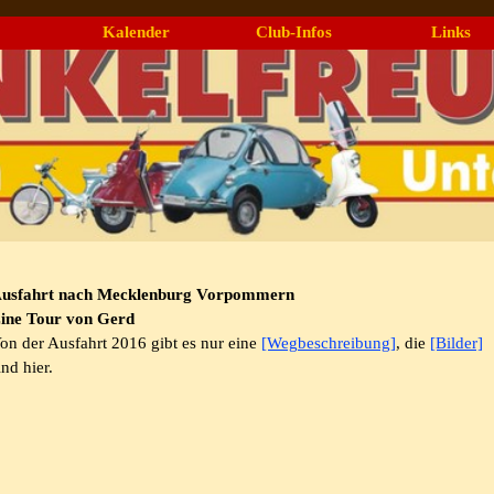
Menü überspringen
Kalender
Club-Infos
Links
▼
▼
usfahrt nach Mecklenburg Vorpommern
ine Tour von Gerd
on der Ausfahrt 2016 gibt es nur eine
[Wegbeschreibung]
, die
[Bilder]
ind hier.