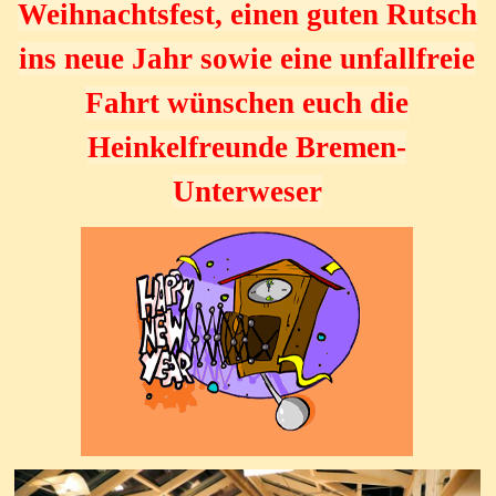
Weihnachtsfest, einen guten Rutsch
ins neue Jahr sowie eine unfallfreie
Fahrt wünschen euch die
Heinkelfreunde Bremen-
Unterweser