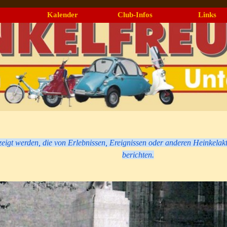
Menü überspringen
Kalender
Club-Infos
Links
▼
▼
ezeigt werden, die von Erlebnissen, Ereignissen oder anderen Heinkelak
berichten.