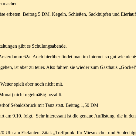
termachen
eise erbeten. Beitrag 5 DM, Kegeln, Schießen, Sackhüpfen und Eierla
taltungen gibt es Schulungsabende.
terdamm 62a. Auch hierüber findet man im Internet so gut wie nicht
 gehen, ist aber zu teuer. Also fahren sie wieder zum Gasthaus „Gockel
etter spielt aber noch nicht mit.
onat) nicht regelmäßig bezahlt.
erhof Sebaldsbrück mit Tanz statt. Beitrag 1,50 DM
hrt am 9.10. folgt.
Sehr interessant ist die
genaue Auflistung
, die in de
0 Uhr am Elefanten. Zitat: „Treffpunkt für Miesmacher und Schlechtge