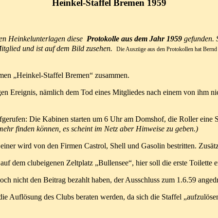
Heinkel-Staffel Bremen 1959
ten Heinkelunterlagen diese
Protokolle aus dem Jahr 1959
gefunden. 
glied und ist auf dem Bild zusehen.
Die Auszüge aus den Protokollen hat Bernd
amen „Heinkel-Staffel Bremen“ zusammen.
igen Ereignis, nämlich dem Tod eines Mitgliedes nach einem von ihm
ni
fgerufen: Die Kabinen starten um 6 Uhr am Domshof, die Roller eine St
mehr finden können, es scheint im Netz aber Hinweise zu geben.)
 einer wird von den Firmen Castrol, Shell und Gasolin bestritten. Zusä
 auf dem clubeigenen Zeltplatz „Bullensee“, hier soll die erste Toilette e
och nicht den Beitrag bezahlt haben, der Ausschluss zum 1.6.59 angedr
ösung des Clubs beraten werden, da sich die Staffel „aufzulösen