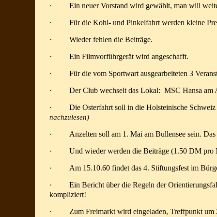
·
Ein neuer Vorstand wird gewählt, man will wei
·
Für die Kohl- und Pinkelfahrt werden kleine Pr
·
Wieder fehlen die Beiträge.
·
Ein Filmvorführgerät wird angeschafft.
·
Für die vom Sportwart ausgearbeiteten 3 Verans
·
Der Club wechselt das Lokal: MSC Hansa am Ars
·
Die Osterfahrt soll in die Holsteinische Schweiz
nachzulesen)
·
Anzelten soll am 1. Mai am Bullensee sein. Das W
·
Und wieder werden die Beiträge (1.50 DM pro M
·
Am 15.10.60 findet das 4. Stiftungsfest im Bürg
·
Ein Bericht über die Regeln der Orientierungsfa
kompliziert!
·
Zum Freimarkt wird eingeladen, Treffpunkt um 2