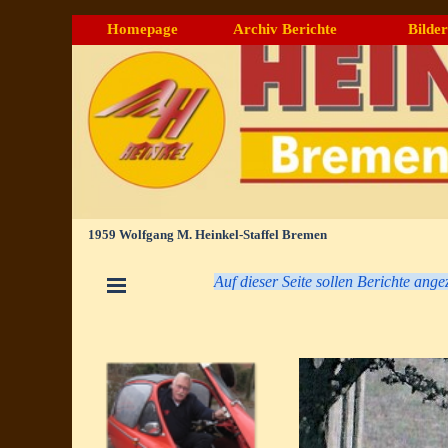
Direkt zum Seiteninhalt
Homepage
Archiv Berichte
Bilder
▼
1959 Wolfgang M. Heinkel-Staffel Bremen
Menü überspringen
Auf dieser Seite sollen Berichte ang