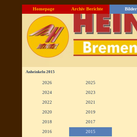
Direkt zum Seiteninhalt
Homepage
Archiv Berichte
Bilder
▼
Anheinkeln 2015
Menü überspringen
2026
2025
▼
▼
2024
2023
▼
▼
2022
2021
▼
▼
2020
2019
▼
▼
2018
2017
▼
▼
2016
2015
▼
▼