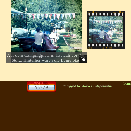
Auf dem Campingplatz in Toblach vor dem
Sturz. Hinterher waren die Beine blau.
Sonn
Zurück zum Seiteninhalt