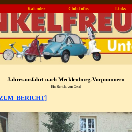
Menü überspringen
Kalender
Club-Infos
Links
▼
▼
Jahresausfahrt nach Mecklenburg-Vorpommern
Ein Bericht von Gerd
[ZUM BERICHT]