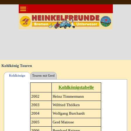
Direkt zum Seiteninhalt
Menü überspringen
Kohlkönig Touren
Kohlkönige
Touren mit Gerd
Kohlkönigstabelle
2002
Heinz Timmermann
2003
Wilfried Thölken
2004
Wolfgang Burchardt
2005
Gerd Matrose
2006
Bernhard Reiners