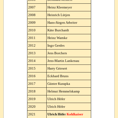
2007
Heinz Kleemeyer
2008
Heinrich Lütjen
2009
Hans-Jürgen Arbeiter
2010
Käte Burchardt
2011
Heinz Warnke
2012
Ingo Gerdes
2013
Jens Borchers
2014
Jens-Martin Lankenau
2015
Harry Griesert
2016
Eckhard Bruns
2017
Günter Kurapka
2018
Helmut Hemmelskamp
2019
Ulrich Höfer
2020
Ulrich Höfer
2021
Ulrich Höfe
r
Kohlkaiser