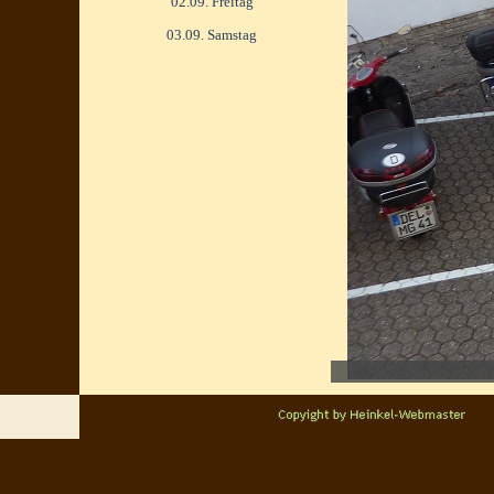
02.09. Freitag
03.09. Samstag
<
>
1/3
Zurück zum Seiteninhalt