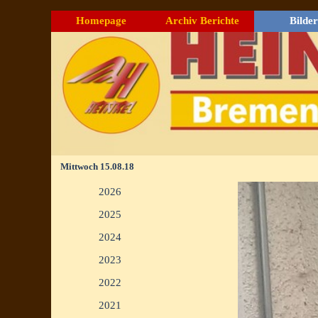
Direkt zum Seiteninhalt
Homepage
Archiv Berichte
Bilder
▼
Mittwoch 15.08.18
Menü überspringen
2026
▼
2025
▼
2024
▼
2023
▼
2022
▼
2021
▼