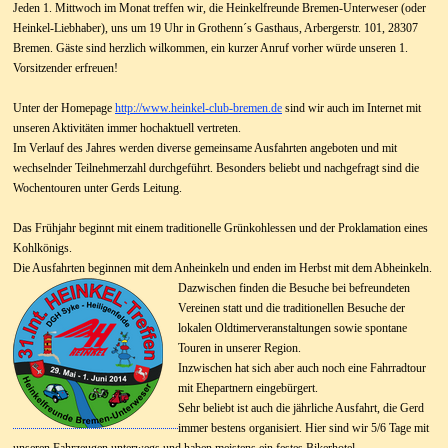
Jeden 1. Mittwoch im Monat treffen wir, die Heinkelfreunde Bremen-Unterweser (oder
Heinkel-Liebhaber), uns um 19 Uhr in Grothenn´s Gasthaus, Arbergerstr. 101, 28307
Bremen. Gäste sind herzlich wilkommen, ein kurzer Anruf vorher würde unseren 1.
Vorsitzender erfreuen!
Unter der Homepage
http://www.heinkel-club-bremen.de
sind wir auch im Internet mit
unseren Aktivitäten immer hochaktuell vertreten.
Im Verlauf des Jahres werden diverse gemeinsame Ausfahrten angeboten und mit
wechselnder Teilnehmerzahl durchgeführt.
Besonders beliebt und nachgefragt sind die
Wochentouren unter Gerds Leitung.
Das Frühjahr
beginnt
mit einem traditionelle Grünkohlessen und der Proklamation eines
Kohlkönigs.
Die Ausfahrten beginnen mit dem Anheinkeln und enden im Herbst mit dem Abheinkeln.
Dazwischen finden die Besuche bei befreundeten
Vereinen statt und die traditionellen Besuche der
lokalen Oldtimerveranstaltungen sowie spontane
Touren in unserer Region.
Inzwischen hat sich aber auch noch eine Fahrradtour
mit Ehepartnern eingebürgert.
Sehr beliebt ist auch die jährliche Ausfahrt, die Gerd
immer bestens organisiert. Hier sind wir 5/6 Tage mit