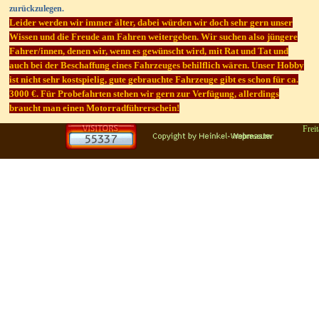
zurückzulegen.
Leider werden wir immer älter, dabei würden wir doch sehr gern unser
Wissen und die Freude am Fahren weitergeben. Wir suchen also jüngere
Fahrer/innen, denen wir, wenn es gewünscht wird, mit Rat und Tat und
auch bei der Beschaffung eines Fahrzeuges behilflich wären. Unser Hobby
ist nicht sehr kostspielig, gute gebrauchte Fahrzeuge gibt es schon für ca.
3000 €. Für Probefahrten stehen wir gern zur Verfügung, allerdings
braucht man einen Motorradführerschein!
Frei
Zurück zum Seiteninhalt