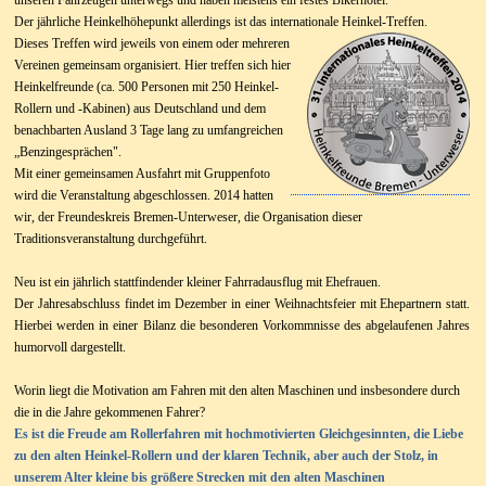
unseren Fahrzeugen unterwegs und haben meistens ein festes Bikerhotel.
Der jährliche Heinkelhöhepunkt allerdings ist das internationale Heinkel-Treffen.
Dieses Treffen wird jeweils von einem oder mehreren
Vereinen gemeinsam organisiert. Hier treffen sich hier
Heinkelfreunde (ca. 500 Personen mit 250 Heinkel-
Rollern und -Kabinen) aus Deutschland und dem
benachbarten Ausland 3 Tage lang zu umfangreichen
„Benzingesprächen".
Mit einer gemeinsamen Ausfahrt mit Gruppenfoto
wird die Veranstaltung abgeschlossen. 2014 hatten
wir, der Freundeskreis Bremen-Unterweser, die Organisation dieser
Traditionsveranstaltung durchgeführt.
Neu ist ein jährlich stattfindender kleiner Fahrradausflug mit Ehefrauen.
Der Jahresabschluss findet im Dezember in einer Weihnachtsfeier mit Ehepartnern statt.
Hierbei werden in einer Bilanz die besonderen Vorkommnisse des abgelaufenen Jahres
humorvoll dargestellt.
Worin liegt die Motivation am Fahren mit den alten Maschinen und insbesondere durch
die in die Jahre gekommenen Fahrer?
Es ist die Freude am Rollerfahren mit hochmotivierten Gleichgesinnten, die Liebe
zu den alten Heinkel-Rollern und der klaren Technik, aber auch der Stolz, in
unserem Alter kleine bis größere Strecken mit den alten Maschinen