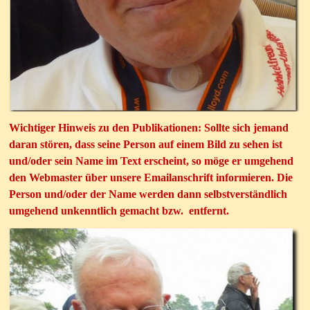
Wichtiger Hinweis zu den Publikationen: Sollte sich jemand
daran stören, dass seine Person auf einem Bild zu sehen ist
und/oder sein Name im Text erscheint, so möge er umgehend
den Webmaster über unsere Emailanschrift informieren. Die
Person und/oder der Name werden dann selbstverständlich
umgehend unkenntlich gemacht bzw. entfernt.
Bernd, falls nötig Kassierer
und ist für die Webseite verantwortlich