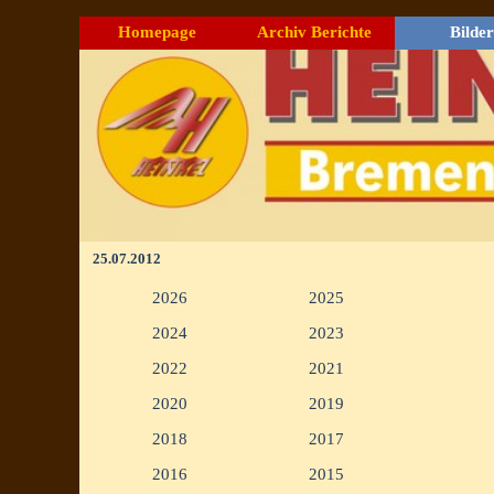
Direkt zum Seiteninhalt
Homepage
Archiv Berichte
Bilder
▼
25.07.2012
Menü überspringen
2026
2025
▼
▼
2024
2023
▼
▼
2022
2021
▼
▼
2020
2019
▼
▼
2018
2017
▼
▼
2016
2015
▼
▼