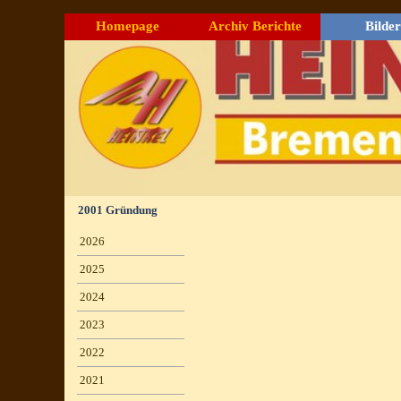
Direkt zum Seiteninhalt
Homepage
Archiv Berichte
Bilder
▼
2001 Gründung
Menü überspringen
2026
▼
2025
▼
2024
▼
2023
▼
2022
▼
2021
▼