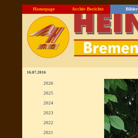
Direkt zum Seiteninhalt
Homepage
Archiv Berichte
Bilder
▼
16.07.2016
Menü überspringen
2026
▼
2025
▼
2024
▼
2023
▼
2022
▼
2021
▼